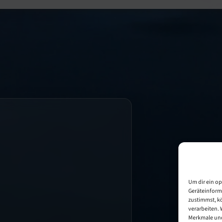
Um dir ein op
Geräteinform
zustimmst, kö
verarbeiten. 
Merkmale und