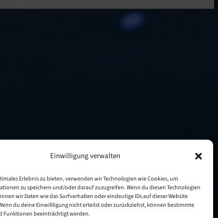
Einwilligung verwalten
timales Erlebnis zu bieten, verwenden wir Technologien wie Cookies, um
ationen zu speichern und/oder darauf zuzugreifen. Wenn du diesen Technologien
nnen wir Daten wie das Surfverhalten oder eindeutige IDs auf dieser Website
Wenn du deine Einwillligung nicht erteilst oder zurückziehst, können bestimmte
 Funktionen beeinträchtigt werden.